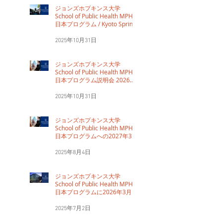
ジョンズホプキンス大学
School of Public Health MPH
日本プログラム / Kyoto Spring
Institute開講10周年記念シンポ
ジウム 2026年3月22日（日）
2025年10月31日
9:30～13:00（東京会場＋オン
ライン開催）のお知らせ
ジョンズホプキンス大学
School of Public Health MPH
日本プログラム説明会 2026年
3月21日（土）13:00～
16:00（東京会場＋オンライン
2025年10月31日
開催）のお知らせ
ジョンズホプキンス大学
School of Public Health MPH
日本プログラムへの2027年3月
入学を希望される方のための
「日本向け特別学習プログラム
2025年8月4日
（SSPJ）」の受付を開始いたし
ました。
ジョンズホプキンス大学
School of Public Health MPH
日本プログラムに2026年3月入
学を希望される方のための「日
本向け特別学習プログラム
2025年7月2日
SSPJ」の受付は、2025年7月