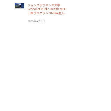
31日締切です。
ジョンズホプキンス大学
School of Public Health MPH
日本プログラム2026年度入学
生の「特別学習プログラム
SSPJ」Summer Instituteの受付
2025年4月9日
は、2025年4月30日締切で
す。