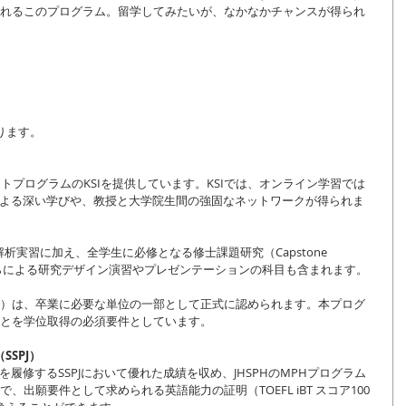
れるこのプログラム。留学してみたいが、なかなかチャンスが得られ
ります。
トプログラムのKSIを提供しています。KSIでは、オンライン学習では
導による深い学びや、教授と大学院生間の強固なネットワークが得られま
解析実習に加え、全学生に必修となる修士課題研究（Capstone 
教員らによる研究デザイン演習やプレゼンテーションの科目も含まれます。
単位）は、卒業に必要な単位の一部として正式に認められます。本プログ
ことを学位取得の必須要件としています。
n（SSPJ）
を履修するSSPJにおいて優れた成績を収め、JHSPHのMPHプログラム
出願要件として求められる英語能力の証明（TOEFL iBT スコア100