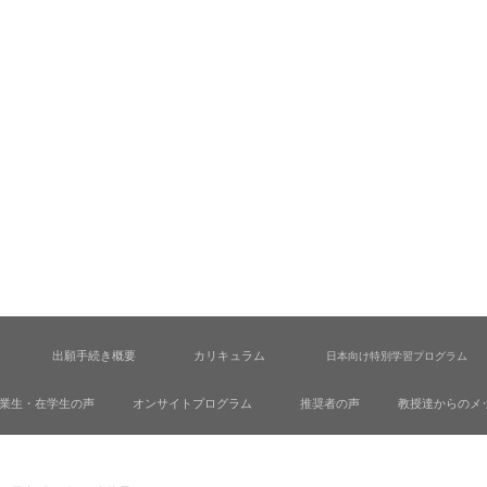
出願手続き概要
カリキュラム
日本向け特別学習プログラム
業生・在学生の声
オンサイトプログラム
推奨者の声
教授達からのメ