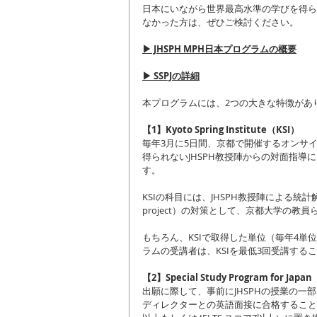
日本にいながら世界最高水準の学びを得ら
なかった方は、ぜひご検討ください。
▶ JHSPH MPH日本プログラムの概要
▶ SSPJの詳細
本プログラムには、2つの大きな特徴があ
【1】Kyoto Spring Institute（KSI）
毎年3月に5日間、京都で開催するオンサイ
得られないJHSPH教授陣からの対面指
す。
KSIの科目には、JHSPH教授陣による統計
project）の対策として、京都大学の
もちろん、KSIで取得した単位（毎年4
ラムの受講者は、KSIを最低3回受講する
【2】Special Study Program for Japa
出願に際して、事前にJHSPHの授業の一部
ディレクターとの英語面接に合格することで、