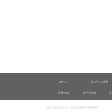
ホーム
プログラム概要
最新情報
奨学金制度
卒
特定非営利活動法人 健康医療評価研究機構