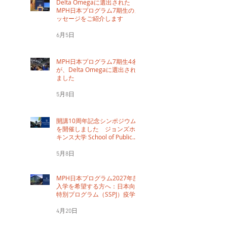
Delta Omegaに選出された
MPH日本プログラム7期生のメ
ッセージをご紹介します
6月5日
MPH日本プログラム7期生4名
が、Delta Omegaに選出され
ました
5月8日
開講10周年記念シンポジウム
を開催しました ジョンズホプ
キンス大学 School of Public
Health MPH 日本プログラム /
Kyoto Spring Institute
5月8日
MPH日本プログラム2027年度
入学を希望する方へ：日本向け
特別プログラム（SSPJ）疫学コ
ース1科目（疫学Ⅰ／6～7月）
と統計学コース1科目（統計学
4月20日
Ⅰ／8～10月）の受付は、
2026年4月30日締切です。