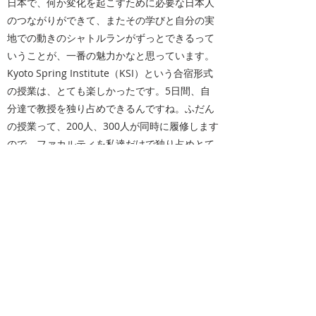
日本で、何か変化を起こすために必要な日本人
のつながりができて、またその学びと自分の実
地での動きのシャトルランがずっとできるって
いうことが、一番の魅力かなと思っています。
Kyoto Spring Institute（KSI）という合宿形式
の授業は、とても楽しかったです。5日間、自
分達で教授を独り占めできるんですね。ふだん
の授業って、200人、300人が同時に履修します
ので、ファカルティを私達だけで独り占めとて
いうのは、もう本当に貴重な機会だなと思って
います。まだ、入学して1年程ですが、科目を
同時に3つ、4つと並行履修してしまうと、毎
日、何かの授業の締め切りがきます。1日がか
りで、今日はレポートをやって、スライドを作
って、クイズに答える、みたいな感じでインテ
ンスになっていきますので、そこは苦労を感じ
ています。この1年間で、少しずつ慣れていき
ながら、自分はこれぐらいができるんだなって