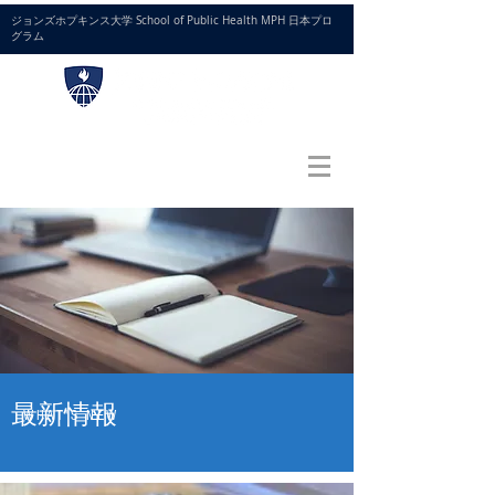
ジョンズホプキンス大学 School of Public Health MPH 日本プロ
グラム
お問い合わせ
お申し込み
最新情報
WHAT'S NEW