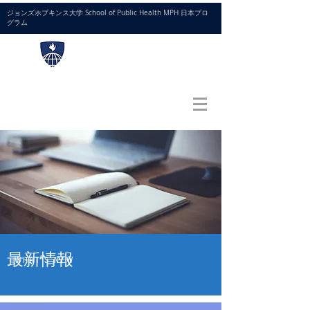
ジョンズホプキンス大学 School of Public Health MPH 日本プロ
グラム
お問い合わせ
お申し込み
最新情報
WHAT'S NEW