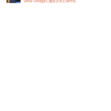
Delta Omegaに選出されたMPH日
本プログラム7期生のメッセージを
ご紹介します
6月5日
MPH日本プログラム7期生4名が、
Delta Omegaに選出されました
5月8日
開講10周年記念シンポジウムを開
催しました ジョンズホプキンス
大学 School of Public Health MPH
日本プログラム / Kyoto Spring
5月8日
Institute
MPH日本プログラム2027年度入学